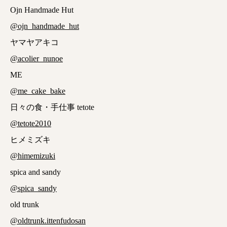
Ojn Handmade Hut
@ojn_handmade_hut
ヤマヤアキコ
@acolier_nunoe
ME
@me_cake_bake
日々の食・手仕事 tetote
@tetote2010
ヒメミズキ
@himemizuki
spica and sandy
@spica_sandy
old trunk
@oldtrunk.ittenfudosan