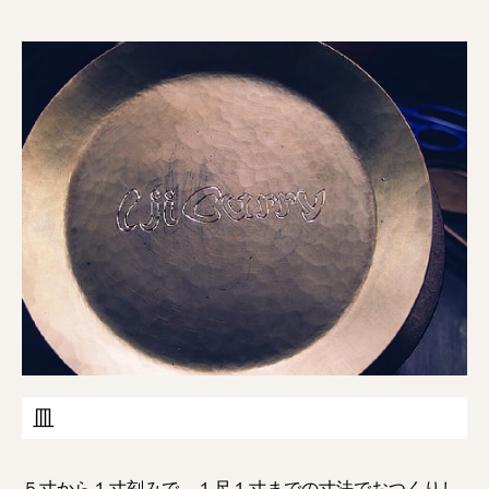
皿
５寸から１寸刻みで、１尺１寸までの寸法でおつくりし