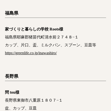
福島県
家づくりと暮らしの学校 Roots様
福島県耶麻郡猪苗代町清水前２７４８−１
カップ、片口、盃、ミルクパン、スプーン、豆皿等
https://greenlife.co.jp/inawashiro/
長野県
問 tou様
長野県東御市八重原１８０７−１
盆、カップ、豆皿