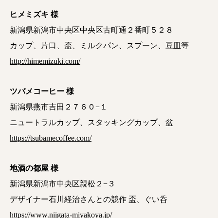
ヒメミズキ 様
新潟県新潟市中央区中央区古町通２番町５２８
カップ、片口、盃、ミルクパン、スプーン、豆皿等
http://himemizuki.com/
ツバメコーヒー 様
新潟県燕市吉田２７６０−１
ニュートラルカップ、スタッキングカップ、盆
https://tsubamecoffee.com/
地酒の都屋 様
新潟県新潟市中央区親松２−３
デザイナー石川経治さんとの競作 盃、ぐい呑
https://www.niigata-miyakoya.jp/