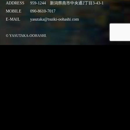
ADDRESS
959-1244 新潟県燕市中央通2丁目3-43-1
MOBILE
090-8610-7017
E-MAIL
yasutaka@tsuiki-oohashi.com
© YASUTAKA-OOHASHI.