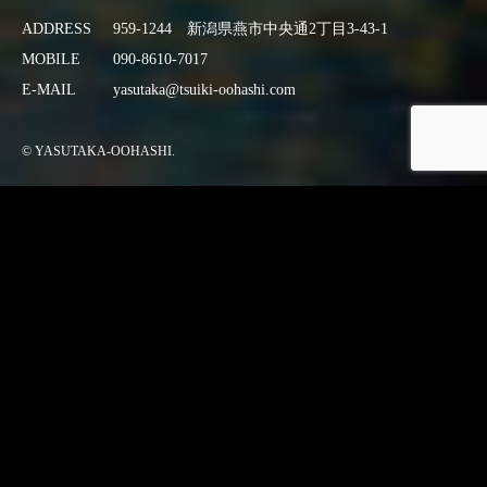
ADDRESS
959-1244 新潟県燕市中央通2丁目3-43-1
MOBILE
090-8610-7017
E-MAIL
yasutaka@tsuiki-oohashi.com
© YASUTAKA-OOHASHI.